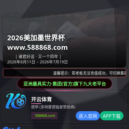
欢迎光临开云网页登录-开云（中国）！
开云网页登录-开云
关于我们
服务会员
行业动态
（中国）
此页面上的内容需要较新版本的 Adobe Flash Player。
栏目导航
您当前位置：
开云网页登录-开云（中