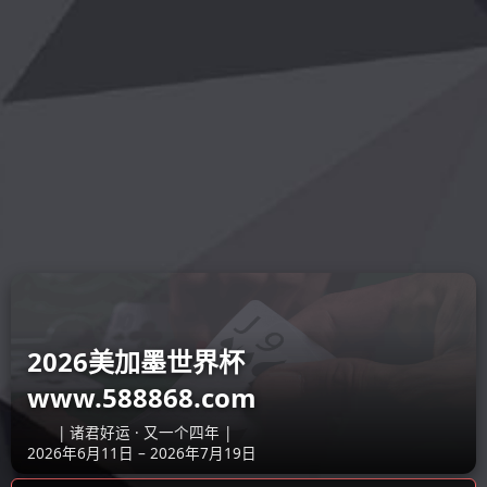
欢迎光临开云网页登录-开云（中国）！
开云网页登录-开云
关于我们
服务会员
行业动态
（中国）
此页面上的内容需要较新版本的 Adobe Flash Player。
栏目导航
您当前位置：
开云网页登录-开云（中