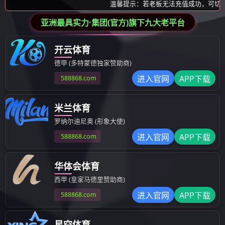
纸包装
开云网页登录-开云（中国）倍
塑编包装
开云网页登录-开云（中国）市
开云网页登录-开云（中国）市
开云网页登录-开云（中国）华
友情链接：
开云线上登录-开云（中国）
滚球买球的app-（中国）官方网站
mg娱乐
电子游戏网站-（中国）官方网站
开云官方在线登陆入口-开云online(中国)
华体育
开云网页登录-开云（中国）竞
app官网登录-华体会online(中国)
开云官方在线登陆入口-开云online(中国)
华体会
体育官方网站-华体会体育(中国)
网投现金-（中国）官方网站
mk体育app下载方式-
开云网页登录-开云（中国）尚
mk体育（中国）
威尼斯人平台-（中国）官网
开云网页登录-开云（中国）和
四川长江造纸仪器有限责任公司
开云网页登录-开云（中国）宝
印通天下印刷科技有限公司简介
开云网页登录-开云（中国）市
开云网页登录-开云（中国）万