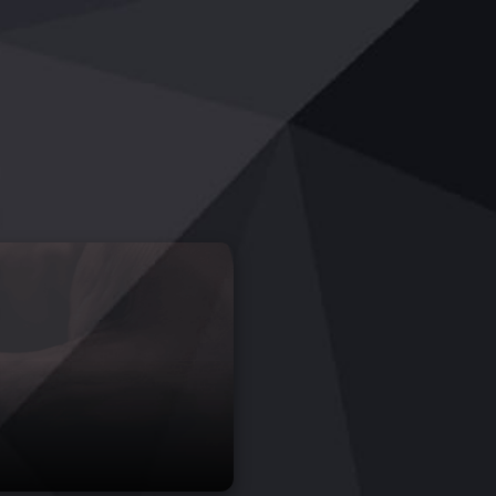
设为首页
|
加入收藏
站内搜索:
信息
联系我们
2026年8月6日888