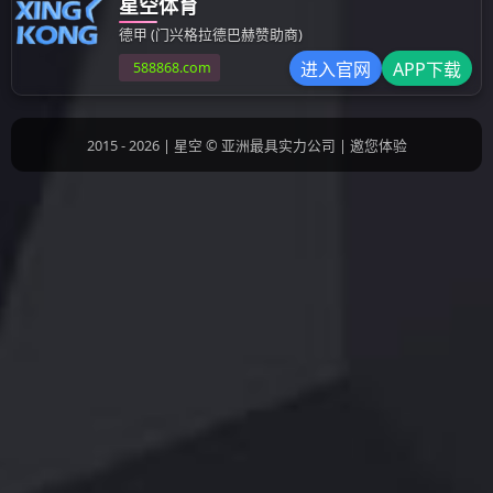
此外，人工智能产业发展在全
云（中国）在产业发展的人才储备
《条例》提出要推动人工智
智算芯片、新一代人工智能大模型
开云网页登录-开云（中国
数据确权、定价、流通等环节的实